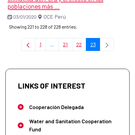
poblaciones más ...
OCE Perú
03/01/2020
Showing 221 to 228 of 228 entries.
1
...
21
22
23
Page
Intermediate Pages Use TAB to navi
Page
Page
Page
LINKS OF INTEREST
Cooperación Delegada
Water and Sanitation Cooperation
Fund