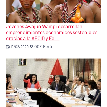
Jóvenes Awajún Wampi desarrollan
emprendimientos económicos sostenibles
gracias a la AECID y Fe ...
OCE Perú
19/02/2020