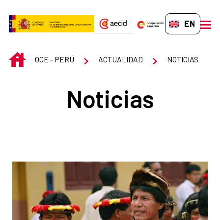
Skip to Main Content
EN-GB
men
INICIO
OCE - PERÚ
ACTUALIDAD
NOTICIAS
Noticias