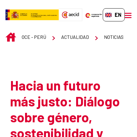
Skip to Main Content
EN-GB
men
INICIO
OCE - PERÚ
ACTUALIDAD
NOTICIAS
Atrás
Hacia un futuro
más justo: Diálogo
sobre género,
sostenibilidad y