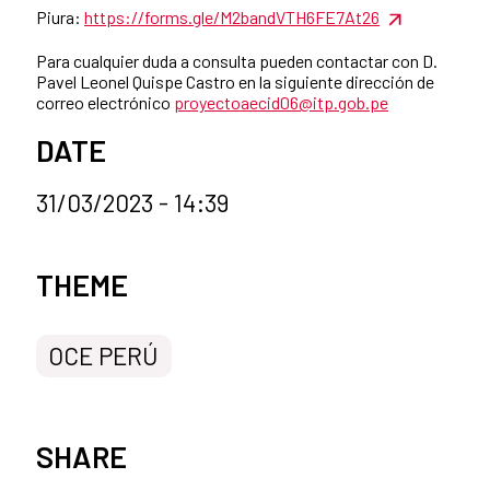
Piura:
https://forms.gle/M2bandVTH6FE7At26
Para cualquier duda a consulta pueden contactar con D.
Pavel Leonel Quispe Castro en la siguiente dirección de
correo electrónico
proyectoaecid06@itp.gob.pe
DATE
31/03/2023 - 14:39
News categories
THEME
OCE PERÚ
SHARE