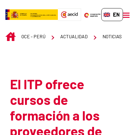
Skip to Main Content
EN-GB
men
INICIO
OCE - PERÚ
ACTUALIDAD
NOTICIAS
Atrás
El ITP ofrece
cursos de
formación a los
proveedores de