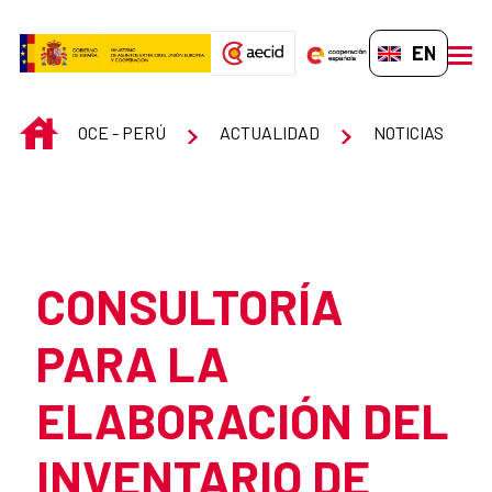
Skip to Main Content
EN-GB
men
INICIO
OCE - PERÚ
ACTUALIDAD
NOTICIAS
Atrás
CONSULTORÍA
PARA LA
ELABORACIÓN DEL
INVENTARIO DE