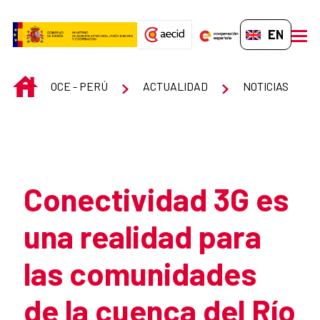
Skip to Main Content
EN-GB
men
INICIO
OCE - PERÚ
ACTUALIDAD
NOTICIAS
Atrás
Conectividad 3G es
una realidad para
las comunidades
de la cuenca del Río