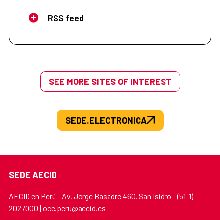
RSS feed
SEE MORE SITES OF INTEREST
SEDE.ELECTRONICA
SEDE AECID
AECID en Perú - Av. Jorge Basadre 460. San Isidro - (51-1)
2027000 | oce.peru@aecid.es