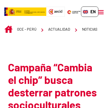
Skip to Main Content
EN-GB
men
INICIO
OCE - PERÚ
ACTUALIDAD
NOTICIAS
Atrás
Campaña “Cambia
el chip” busca
desterrar patrones
socioculturales