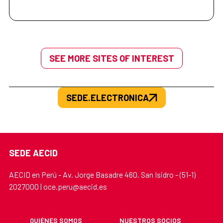
SEE MORE SITES OF INTEREST
SEDE.ELECTRONICA
SEDE AECID
AECID en Perú - Av. Jorge Basadre 460. San Isidro - (51-1)
2027000 | oce.peru@aecid.es
QUIÉNES SOMOS
NUESTROS SOCIOS