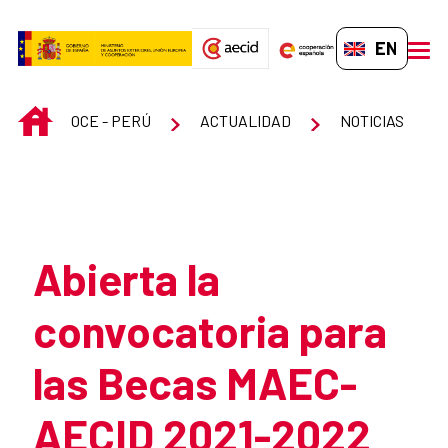
Skip to Main Content
EN-GB
men
INICIO
OCE - PERÚ
ACTUALIDAD
NOTICIAS
Atrás
Abierta la
convocatoria para
las Becas MAEC-
AECID 2021-2022