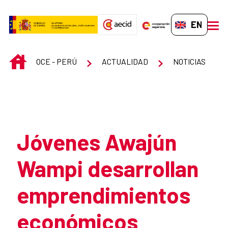
Skip to Main Content
EN-GB
men
INICIO
OCE - PERÚ
ACTUALIDAD
NOTICIAS
Atrás
Jóvenes Awajún
Wampi desarrollan
emprendimientos
económicos