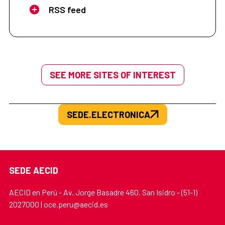
RSS feed
SEE MORE SITES OF INTEREST
SEDE.ELECTRONICA
SEDE AECID
AECID en Perú - Av. Jorge Basadre 460. San Isidro - (51-1)
2027000 | oce.peru@aecid.es