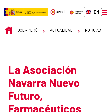
Skip to Main Content
EN-GB
men
INICIO
OCE - PERÚ
ACTUALIDAD
NOTICIAS
Atrás
La Asociación
Navarra Nuevo
Futuro,
Farmacéuticos