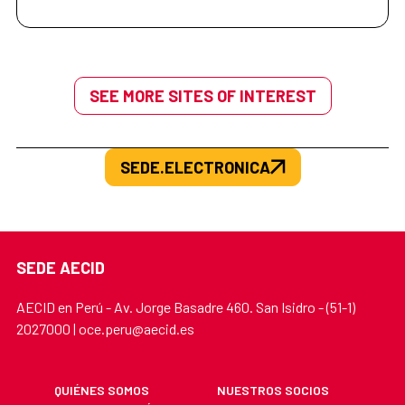
SEE MORE SITES OF INTEREST
SEDE.ELECTRONICA
SEDE AECID
AECID en Perú - Av. Jorge Basadre 460. San Isidro - (51-1)
2027000 | oce.peru@aecid.es
QUIÉNES SOMOS
NUESTROS SOCIOS