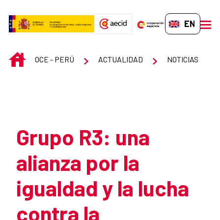
Skip to Main Content
EN-GB
men
INICIO
OCE - PERÚ
ACTUALIDAD
NOTICIAS
Atrás
Grupo R3: una
alianza por la
igualdad y la lucha
contra la