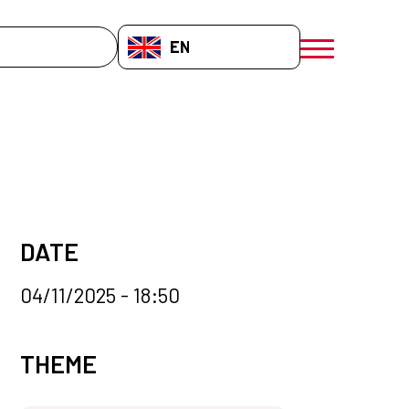
EN-GB
menú móvil a
DATE
04/11/2025 - 18:50
News categories
THEME