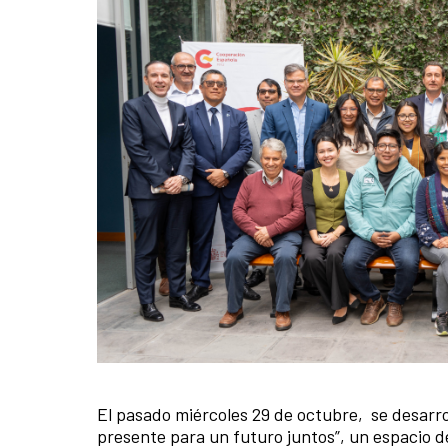
El pasado miércoles 29 de octubre, se desarrol
News content
presente para un futuro juntos”, un espacio d