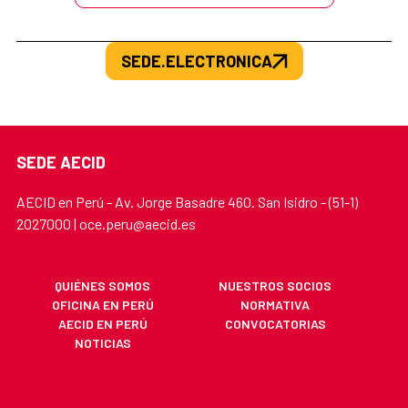
SEDE.ELECTRONICA
SEDE AECID
AECID en Perú - Av. Jorge Basadre 460. San Isidro - (51-1)
2027000 | oce.peru@aecid.es
QUIÉNES SOMOS
NUESTROS SOCIOS
OFICINA EN PERÚ
NORMATIVA
AECID EN PERÚ
CONVOCATORIAS
NOTICIAS