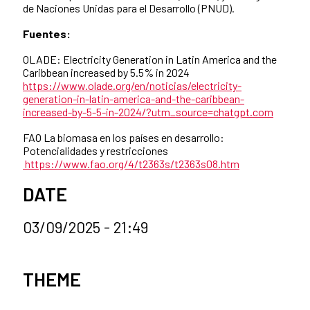
de Naciones Unidas para el Desarrollo (PNUD).
Fuentes:
OLADE: Electricity Generation in Latin America and the
Caribbean increased by 5.5% in 2024
https://www.olade.org/en/noticias/electricity-
generation-in-latin-america-and-the-caribbean-
increased-by-5-5-in-2024/?utm_source=chatgpt.com
FAO La biomasa en los países en desarrollo:
Potencialidades y restricciones
https://www.fao.org/4/t2363s/t2363s08.htm
DATE
03/09/2025 - 21:49
News categories
THEME