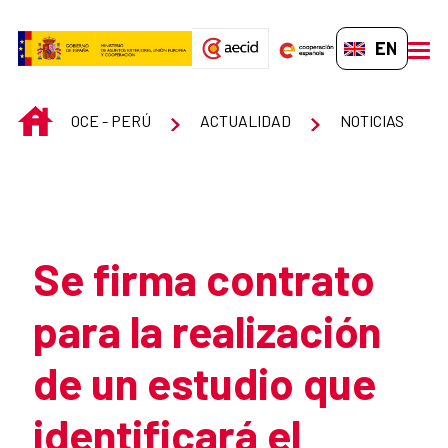
Skip to Main Content
EN-GB
men
INICIO
OCE - PERÚ
ACTUALIDAD
NOTICIAS
Atrás
Se firma contrato
para la realización
de un estudio que
identificará el