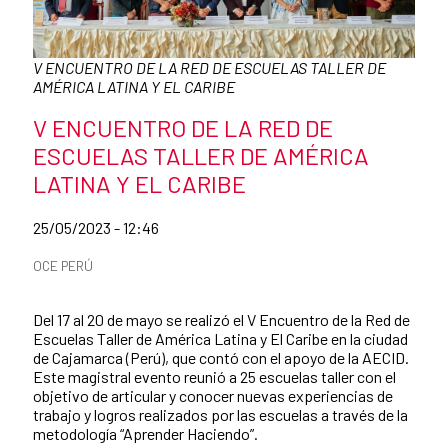
Caption:
V ENCUENTRO DE LA RED DE ESCUELAS TALLER DE
AMÉRICA LATINA Y EL CARIBE
News title
V ENCUENTRO DE LA RED DE
ESCUELAS TALLER DE AMÉRICA
LATINA Y EL CARIBE
Date of publication of the news item
25/05/2023 - 12:46
News categories
OCE PERÚ
Summary of the news
Del 17 al 20 de mayo se realizó el V Encuentro de la Red de
Escuelas Taller de América Latina y El Caribe en la ciudad
de Cajamarca (Perú), que contó con el apoyo de la AECID.
Este magistral evento reunió a 25 escuelas taller con el
objetivo de articular y conocer nuevas experiencias de
trabajo y logros realizados por las escuelas a través de la
metodología “Aprender Haciendo”.