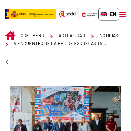
Skip to Main Content
EN-GB
men
INICIO
OCE - PERÚ
ACTUALIDAD
NOTICIAS
V ENCUENTRO DE LA RED DE ESCUELAS TALLER DE AMÉRICA LATINA Y EL CARIBE