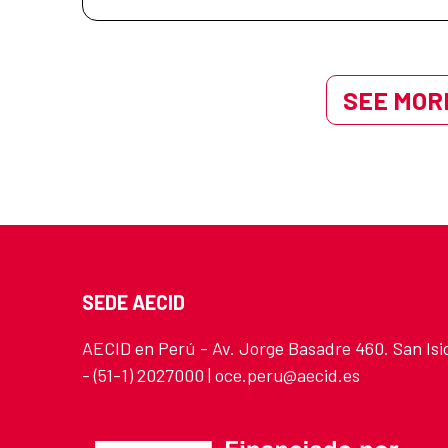
SEE MORE
SEDE AECID
AECID en Perú - Av. Jorge Basadre 460. San Isi
- (51-1) 2027000 | oce.peru@aecid.es