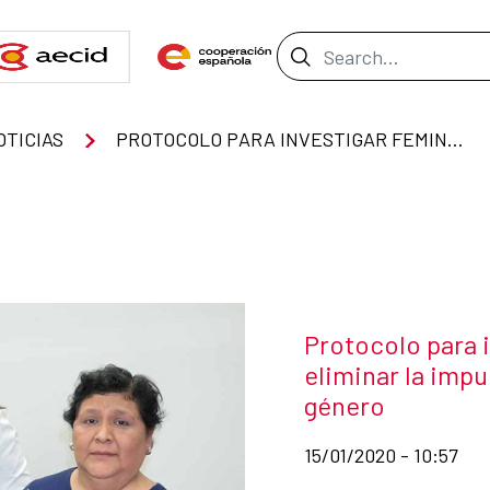
Search Bar
OTICIAS
PROTOCOLO PARA INVESTIGAR FEMINICIDIOS AYUDARÁ A ELIMINAR LA IMPUNIDAD EN DELITOS DE VIOLENCIA DE GÉNERO
News title
Protocolo para 
eliminar la impu
género
Date of publication of
15/01/2020 - 10:57