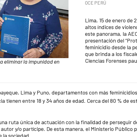
News categories
OCE PERÚ
Summary of the news
Lima, 15 de enero de 2
altos índices de violen
este panorama, la AECI
presentación del “Prot
feminicidio desde la 
que brinda a los fiscal
Ciencias Forenses paut
a eliminar la impunidad en
ayeque, Lima y Puno, departamentos con más feminicidios 
cia tienen entre 18 y 34 años de edad. Cerca del 80 % de es
na ruta única de actuación con la finalidad de perseguir d
el autor y/o partícipe. De esta manera, el Ministerio Público
e la sociedad.