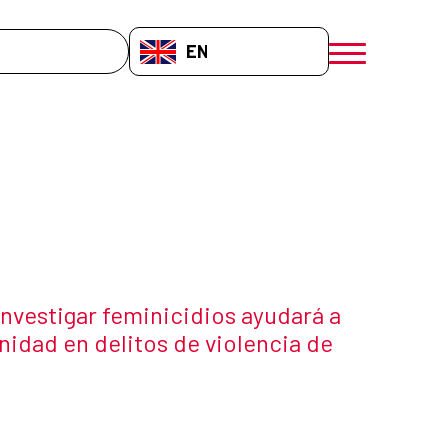
EN-GB
menú móvil a
investigar feminicidios ayudará a
nidad en delitos de violencia de
 the news item