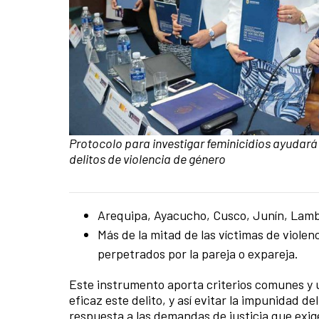
Caption:
Protocolo para investigar feminicidios ayudará 
delitos de violencia de género
News content
Arequipa, Ayacucho, Cusco, Junín, Lamb
Más de la mitad de las víctimas de violen
perpetrados por la pareja o expareja.
Este instrumento aporta criterios comunes y u
eficaz este delito, y así evitar la impunidad d
respuesta a las demandas de justicia que exig