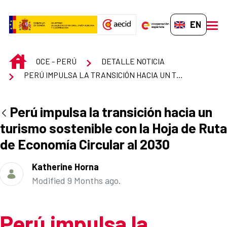
Skip to Main Content
EN-GB
men
INICIO
OCE - PERÚ
DETALLE NOTICIA
PERÚ IMPULSA LA TRANSICIÓN HACIA UN TURISMO SOSTENIBLE CON LA HOJA DE RUTA DE ECONOMÍA CIRCULAR AL 2030
Perú impulsa la transición hacia un
turismo sostenible con la Hoja de Ruta
de Economía Circular al 2030
Katherine Horna
Modified 9 Months ago.
Perú impulsa la