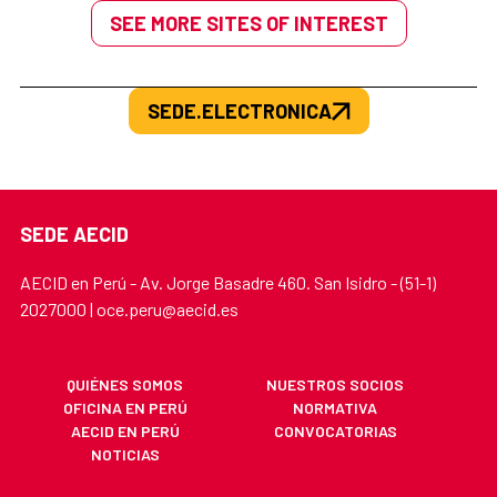
SEE MORE SITES OF INTEREST
SEDE.ELECTRONICA
SEDE AECID
AECID en Perú - Av. Jorge Basadre 460. San Isidro - (51-1)
2027000 | oce.peru@aecid.es
QUIÉNES SOMOS
NUESTROS SOCIOS
OFICINA EN PERÚ
NORMATIVA
AECID EN PERÚ
CONVOCATORIAS
NOTICIAS