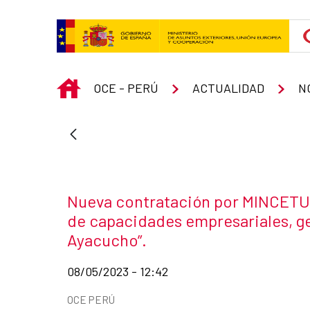
Skip to Main Content
INICIO
OCE - PERÚ
ACTUALIDAD
N
News title
Nueva contratación por MINCETUR
de capacidades empresariales, ge
Ayacucho”.
Date of publication of the news item
08/05/2023 - 12:42
News categories
OCE PERÚ