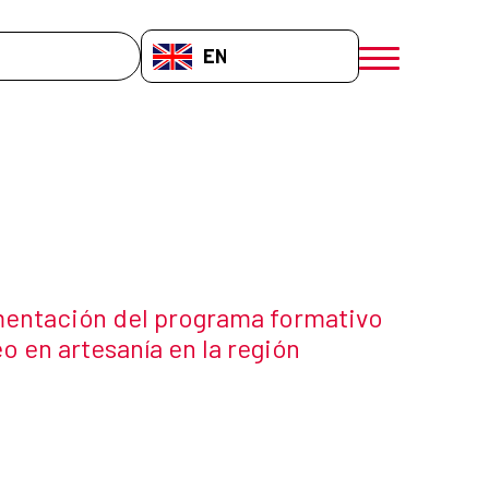
EN-GB
menú móvil a
mentación del programa formativo
 en artesanía en la región