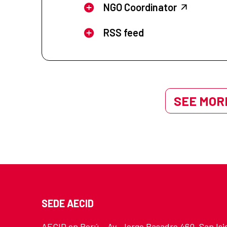
NGO Coordinator
RSS feed
SEE MORE
SEDE AECID
AECID en Perú - Av. Jorge Basadre 460. San Isi