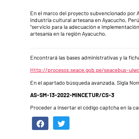
Summary of the news
En el marco del proyecto subvencionado por AE
industria cultural artesana en Ayacucho, Per
“servicio para la adecuación e implementació
artesanía en la región Ayacucho.
Encontrará las bases administrativas y la ficha
News content
Http://procesos.seace.gob.pe/seacebus-uiw
En el apartado búsqueda avanzada, Sigla Nome
AS-SM-13-2022-MINCETUR/CS-3
Proceder a insertar el código captcha en la ca