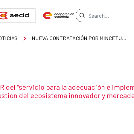
Search Bar
OTICIAS
NUEVA CONTRATACIÓN POR MINCETUR DEL “SERVICIO PARA LA ADECUACIÓN E IMPLEMENTACIÓN DEL PROGRAMA FORMATIVO DE CAPACIDADES EMPRESARIALES, GESTIÓN DEL ECOSISTEMA INNOVADOR Y MERCADEO EN ARTESANÍA EN LA REGIÓN AYACUCHO”.
 del “servicio para la adecuación e imple
stión del ecosistema innovador y mercadeo