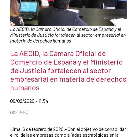
Caption:
La AECID, la Cámara Oficial de Comercio de España y el
Ministerio de Justicia fortalecen al sector empresarial en
materia de derechos humanos
News title
La AECID, la Cámara Oficial de
Comercio de España y el Ministerio
de Justicia fortalecen al sector
empresarial en materia de derechos
humanos
Date of publication of the news item
06/02/2020 - 11:54
News categories
OCE PERÚ
Summary of the news
Lima, 6 de febrero de 2020.- Con el objetivo de consolidar
el rol de las empresas como aliadas estratégicas en la