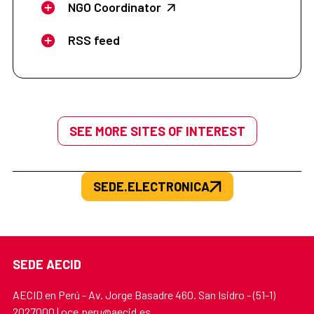
NGO Coordinator
RSS feed
SEE MORE SITES OF INTEREST
SEDE.ELECTRONICA
SEDE AECID
AECID en Perú - Av. Jorge Basadre 460. San Isidro - (51-1)
2027000 | oce.peru@aecid.es