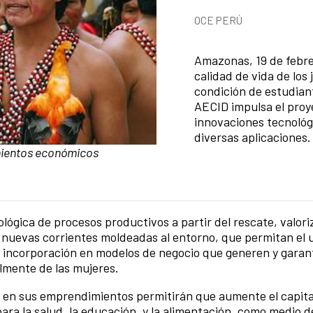
News categories
OCE PERÚ
Summary of the news
Amazonas, 19 de febrer
calidad de vida de lo
condición de estudiant
AECID impulsa el proye
innovaciones tecnológ
diversas aplicaciones.
ientos económicos
lógica de procesos productivos a partir del rescate, valori
nuevas corrientes moldeadas al entorno, que permitan el u
su incorporación en modelos de negocio que generen y garant
almente de las mujeres.
 en sus emprendimientos permitirán que aumente el capital
para la salud, la educación, y la alimentación, como medio 