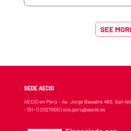
SEE MORE
SEDE AECID
AECID en Perú - Av. Jorge Basadre 460. San Isi
- (51-1) 2027000 | oce.peru@aecid.es