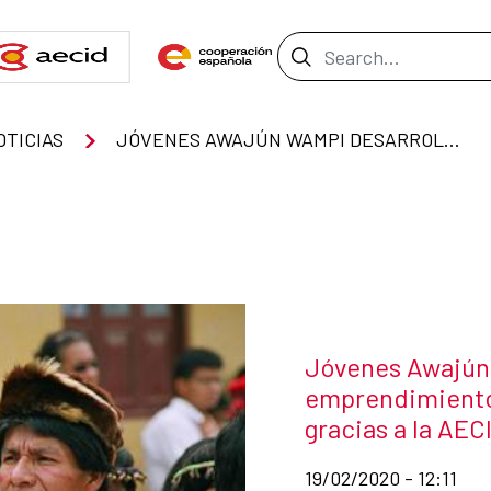
Search Bar
OTICIAS
JÓVENES AWAJÚN WAMPI DESARROLLAN EMPRENDIMIENTOS ECONÓMICOS SOSTENIBLES GRACIAS A LA AECID Y FE Y ALEGRÍA
News title
Jóvenes Awajún
emprendimiento
gracias a la AECI
Date of publication of
19/02/2020 - 12:11