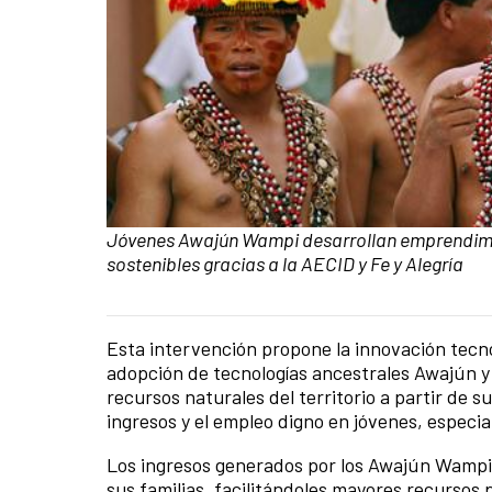
Caption:
Jóvenes Awajún Wampi desarrollan emprendim
sostenibles gracias a la AECID y Fe y Alegría
Esta intervención propone la innovación tecno
News content
adopción de tecnologías ancestrales Awajún y 
recursos naturales del territorio a partir de 
ingresos y el empleo digno en jóvenes, especi
Los ingresos generados por los Awajún Wampi
sus familias, facilitándoles mayores recursos 