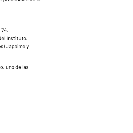
 74.
l instituto.
es (Japaime y
o, uno de las