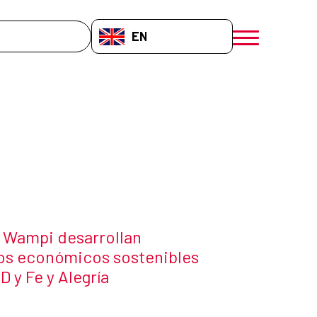
EN-GB
menú móvil a
 Wampi desarrollan
s económicos sostenibles
D y Fe y Alegría
 the news item