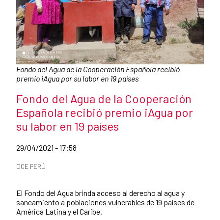
Caption:
Fondo del Agua de la Cooperación Española recibió
premio iAgua por su labor en 19 países
News title
Fondo del Agua de la Cooperación
Española recibió premio iAgua por
su labor en 19 países
Date of publication of the news item
29/04/2021 - 17:58
News categories
OCE PERÚ
Summary of the news
El Fondo del Agua brinda acceso al derecho al agua y
saneamiento a poblaciones vulnerables de 19 países de
América Latina y el Caribe.