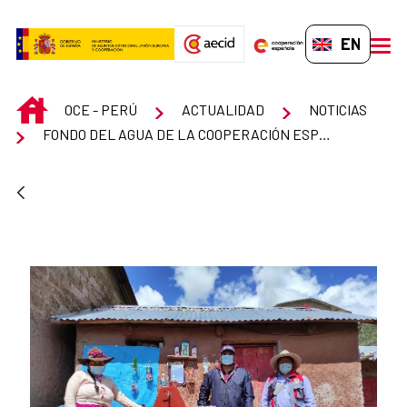
Skip to Main Content
EN-GB
men
INICIO
OCE - PERÚ
ACTUALIDAD
NOTICIAS
FONDO DEL AGUA DE LA COOPERACIÓN ESPAÑOLA RECIBIÓ PREMIO IAGUA POR SU LABOR EN 19 PAÍSES