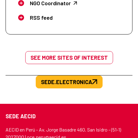
NGO Coordinator
RSS feed
SEE MORE SITES OF INTEREST
SEDE.ELECTRONICA
SEDE AECID
AECID en Perú - Av. Jorge Basadre 460. San Isidro - (51-1)
2027000 | oce.peru@aecid.es