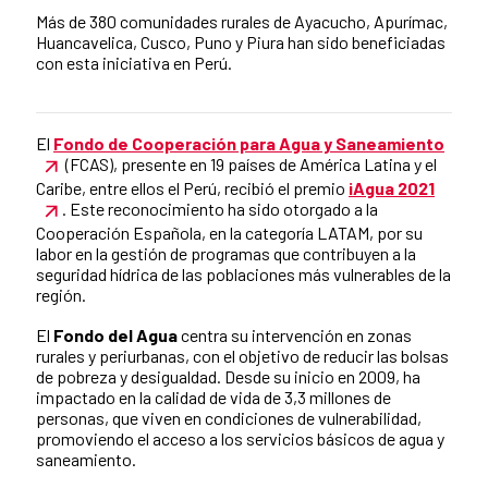
Más de 380 comunidades rurales de Ayacucho, Apurímac,
Huancavelica, Cusco, Puno y Piura han sido beneficiadas
con esta iniciativa en Perú.
El
Fondo de Cooperación para Agua y Saneamiento
News content
(FCAS), presente en 19 países de América Latina y el
Caribe, entre ellos el Perú, recibió el premio
iAgua 2021
. Este reconocimiento ha sido otorgado a la
Cooperación Española, en la categoría LATAM, por su
labor en la gestión de programas que contribuyen a la
seguridad hídrica de las poblaciones más vulnerables de la
región.
El
Fondo del Agua
centra su intervención en zonas
rurales y periurbanas, con el objetivo de reducir las bolsas
de pobreza y desigualdad. Desde su inicio en 2009, ha
impactado en la calidad de vida de 3,3 millones de
personas, que viven en condiciones de vulnerabilidad,
promoviendo el acceso a los servicios básicos de agua y
saneamiento.