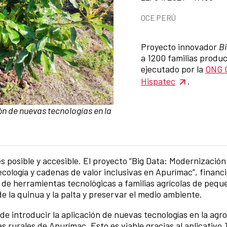
News categories
OCE PERÚ
Summary of the news
Proyecto innovador
Bi
a 1200 familias produ
ejecutado por la
ONG 
Hispatec
.
n de nuevas tecnologías en la
 es posible y accesible. El proyecto “Big Data: Modernizació
cología y cadenas de valor inclusivas en Apurímac”, financi
de herramientas tecnológicas a familias agrícolas de peque
e la quinua y la palta y preservar el medio ambiente.
 introducir la aplicación de nuevas tecnologías en la agro
s rurales de Apurímac. Esto es viable gracias al aplicativo