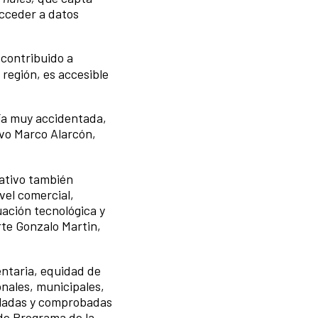
acceder a datos
 contribuido a
 región, es accesible
fía muy accidentada,
uvo Marco Alarcón,
cativo también
vel comercial,
uación tecnológica y
rte Gonzalo Martin,
entaria, equidad de
onales, municipales,
olladas y comprobadas
 de Programa de la