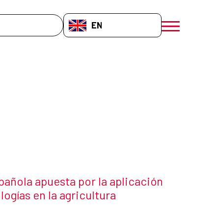
EN-GB
menú móvil a
añola apuesta por la aplicación
ogías en la agricultura
 the news item