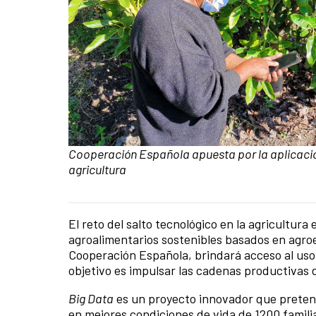
Caption:
Cooperación Española apuesta por la aplicació
agricultura
El reto del salto tecnológico en la agricultura
News content
agroalimentarios sostenibles basados en agroe
Cooperación Española, brindará acceso al uso 
objetivo es impulsar las cadenas productivas d
Big Data
es un proyecto innovador que pretende
en mejores condiciones de vida de 1200 familia