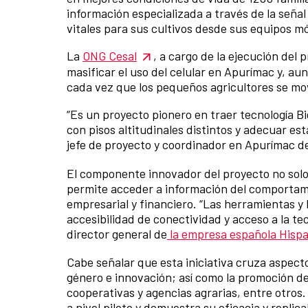
información especializada a través de la seña
vitales para sus cultivos desde sus equipos mó
La
ONG Cesal
, a cargo de la ejecución del
masificar el uso del celular en Apurímac y, aun
cada vez que los pequeños agricultores se movil
“Es un proyecto pionero en traer tecnología B
con pisos altitudinales distintos y adecuar es
jefe de proyecto y coordinador en Apurímac d
El componente innovador del proyecto no solo 
permite acceder a información del comportami
empresarial y financiero. “Las herramientas y l
accesibilidad de conectividad y acceso a la t
director general de
la empresa española Hisp
Cabe señalar que esta iniciativa cruza aspect
género e innovación; así como la promoción de 
cooperativas y agencias agrarias, entre otros
a nivel piloto y demuestra su eficacia y repli