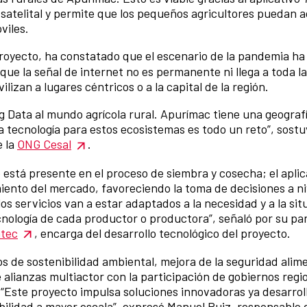
l satelital y permite que los pequeños agricultores puedan 
viles.
 proyecto, ha constatado que el escenario de la pandemia ha
que la señal de internet no es permanente ni llega a toda la
izan a lugares céntricos o a la capital de la región.
ig Data al mundo agrícola rural. Apurímac tiene una geogra
ta tecnología para estos ecosistemas es todo un reto”, sost
e la
ONG Cesal
.
está presente en el proceso de siembra y cosecha; el apli
ento del mercado, favoreciendo la toma de decisiones a ni
os servicios van a estar adaptados a la necesidad y a la sit
ecnología de cada productor o productora”, señaló por su pa
atec
, encarga del desarrollo tecnológico del proyecto.
os de sostenibilidad ambiental, mejora de la seguridad alim
alianzas multiactor con la participación de gobiernos regi
. “Este proyecto impulsa soluciones innovadoras ya desarr
cabilidad a mayor escala”, expresó Manuel Ruiz, responsable