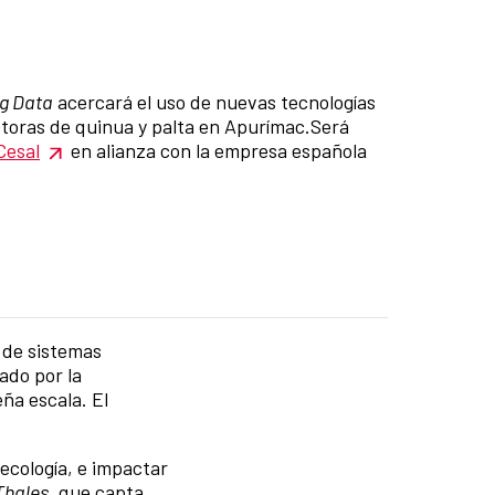
g Data
acercará el uso de nuevas tecnologías
ctoras de quinua y palta en Apurímac.Será
Cesal
en alianza con la empresa española
n de sistemas
ado por la
ña escala. El
ecología, e impactar
Thales,
que capta