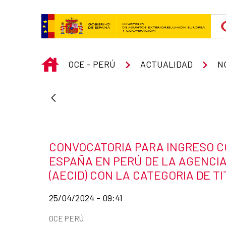
Skip to Main Content
INICIO
OCE - PERÚ
ACTUALIDAD
N
News title
CONVOCATORIA PARA INGRESO C
ESPAÑA EN PERÚ DE LA AGENCI
(AECID) CON LA CATEGORIA DE 
Date of publication of the news item
25/04/2024 - 09:41
News categories
OCE PERÚ