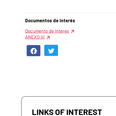
Summary of the news
Documentos de Interés
News content
Documento de interes
ANEXO III
LINKS OF INTEREST