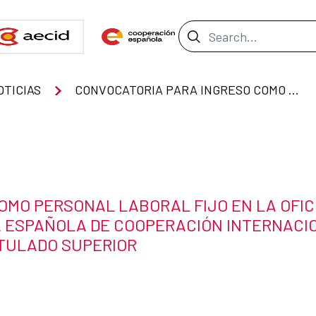
Search Bar
OTICIAS
CONVOCATORIA PARA INGRESO COMO PERSONAL LABORAL FIJO EN LA OFICINA DE COOPERACION DE ESPAÑA EN PERÚ DE LA AGENCIA ESPAÑOLA DE COOPERACIÓN INTERNACIONAL PARA EL DESARROLLO (AECID) CON LA CATEGORIA DE TITULADO SUPERIOR
OMO PERSONAL LABORAL FIJO EN LA OFIC
A ESPAÑOLA DE COOPERACIÓN INTERNACI
TITULADO SUPERIOR