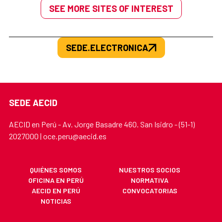
SEE MORE SITES OF INTEREST
SEDE.ELECTRONICA
SEDE AECID
AECID en Perú - Av. Jorge Basadre 460. San Isidro - (51-1)
2027000 | oce.peru@aecid.es
QUIÉNES SOMOS
NUESTROS SOCIOS
OFICINA EN PERÚ
NORMATIVA
AECID EN PERÚ
CONVOCATORIAS
NOTICIAS