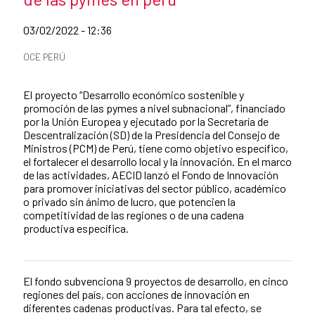
Date of publication of the news item
03/02/2022 - 12:36
News categories
OCE PERÚ
Summary of the news
El proyecto “Desarrollo económico sostenible y
promoción de las pymes a nivel subnacional”, financiado
por la Unión Europea y ejecutado por la Secretaría de
Descentralización (SD) de la Presidencia del Consejo de
Ministros (PCM) de Perú, tiene como objetivo específico,
el fortalecer el desarrollo local y la innovación. En el marco
de las actividades, AECID lanzó el Fondo de Innovación
para promover iniciativas del sector público, académico
o privado sin ánimo de lucro, que potencien la
competitividad de las regiones o de una cadena
productiva específica.
El fondo subvenciona 9 proyectos de desarrollo, en cinco
News content
regiones del país, con acciones de innovación en
diferentes cadenas productivas. Para tal efecto, se