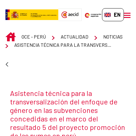
Skip to Main Content
EN-GB
men
INICIO
OCE - PERÚ
ACTUALIDAD
NOTICIAS
ASISTENCIA TÉCNICA PARA LA TRANSVERSALIZACIÓN DEL ENFOQUE DE GÉNERO EN LAS SUBVENCIONES CONCEDIDAS EN EL MARCO DEL RESULTADO 5 DEL PROYECTO PROMOCIÓN DE LAS PYMES EN PERÚ
News title
Asistencia técnica para la
transversalización del enfoque de
género en las subvenciones
concedidas en el marco del
resultado 5 del proyecto promoción
de las pymes en perú