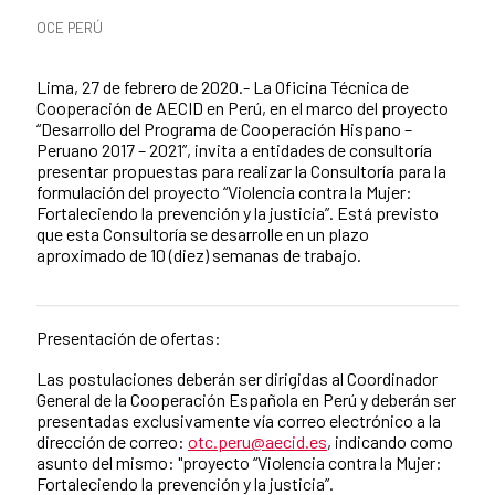
News categories
OCE PERÚ
Summary of the news
Lima, 27 de febrero de 2020.- La Oficina Técnica de
Cooperación de AECID en Perú, en el marco del proyecto
“Desarrollo del Programa de Cooperación Hispano –
Peruano 2017 – 2021”, invita a entidades de consultoría
presentar propuestas para realizar la Consultoría para la
formulación del proyecto “Violencia contra la Mujer:
Fortaleciendo la prevención y la justicia”. Está previsto
que esta Consultoría se desarrolle en un plazo
aproximado de 10 (diez) semanas de trabajo.
Presentación de ofertas:
News content
Las postulaciones deberán ser dirigidas al Coordinador
General de la Cooperación Española en Perú y deberán ser
presentadas exclusivamente vía correo electrónico a la
dirección de correo:
otc.peru@aecid.es
, indicando como
asunto del mismo: "proyecto “Violencia contra la Mujer:
Fortaleciendo la prevención y la justicia”.