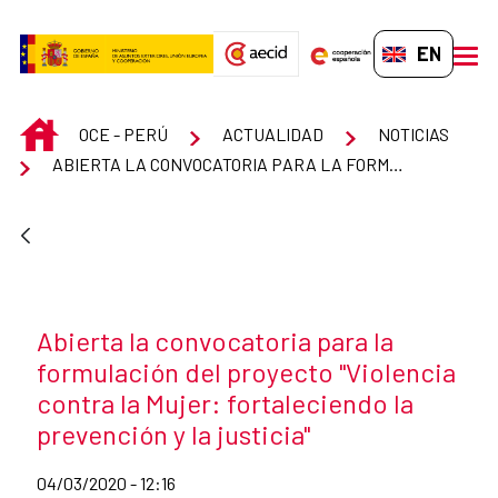
Skip to Main Content
EN-GB
men
INICIO
OCE - PERÚ
ACTUALIDAD
NOTICIAS
ABIERTA LA CONVOCATORIA PARA LA FORMULACIÓN DEL PROYECTO "VIOLENCIA CONTRA LA MUJER: FORTALECIENDO LA PREVENCIÓN Y LA JUSTICIA"
News title
Abierta la convocatoria para la
formulación del proyecto "Violencia
contra la Mujer: fortaleciendo la
prevención y la justicia"
Date of publication of the news item
04/03/2020 - 12:16